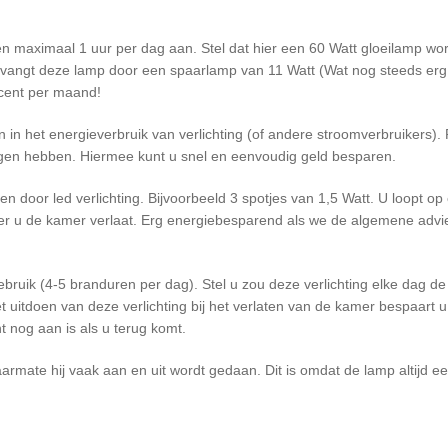
ien maximaal 1 uur per dag aan. Stel dat hier een 60 Watt gloeilamp wordt
vervangt deze lamp door een spaarlamp van 11 Watt (Wat nog steeds erg ve
 cent per maand!
n in het energieverbruik van verlichting (of andere stroomverbruikers).
n hebben. Hiermee kunt u snel en eenvoudig geld besparen.
en door led verlichting. Bijvoorbeeld 3 spotjes van 1,5 Watt. U loopt op
nneer u de kamer verlaat. Erg energiebesparend als we de algemene ad
gebruik (4-5 branduren per dag). Stel u zou deze verlichting elke dag 
het uitdoen van deze verlichting bij het verlaten van de kamer bespaart u
ht nog aan is als u terug komt.
mate hij vaak aan en uit wordt gedaan. Dit is omdat de lamp altijd 