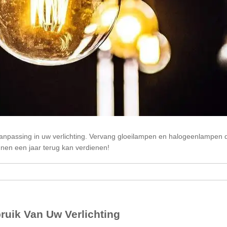
npassing in uw verlichting. Vervang gloeilampen en halogeenlampen doo
nnen een jaar terug kan verdienen!
uik Van Uw Verlichting