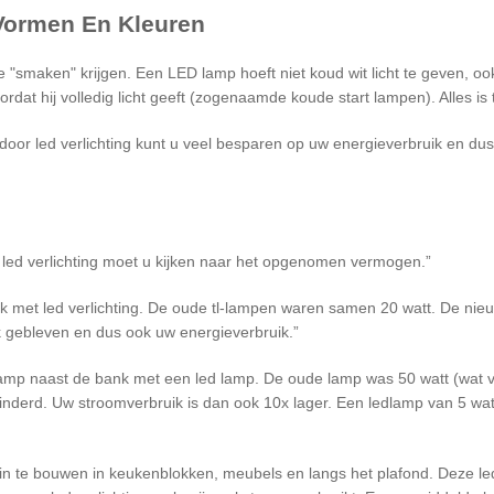
 Vormen En Kleuren
smaken" krijgen. Een LED lamp hoeft niet koud wit licht te geven, ook 
dat hij volledig licht geeft (zogenaamde koude start lampen). Alles is
r led verlichting kunt u veel besparen op uw energieverbruik en dus op
 bij led verlichting moet u kijken naar het opgenomen vermogen.
lok met led verlichting. De oude tl-lampen waren samen 20 watt. De ni
k gebleven en dus ook uw energieverbruik.
lamp naast de bank met een led lamp. De oude lamp was 50 watt (wat vr
erd. Uw stroomverbruik is dan ook 10x lager. Een ledlamp van 5 watt 
n te bouwen in keukenblokken, meubels en langs het plafond. Deze led-