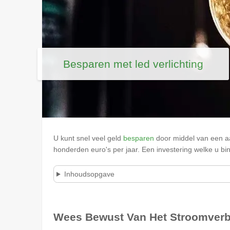
Besparen met led verlichting
U kunt snel veel geld
besparen
door middel van een aa
honderden euro's per jaar. Een investering welke u bi
Inhoudsopgave
Wees Bewust Van Het Stroomverbr