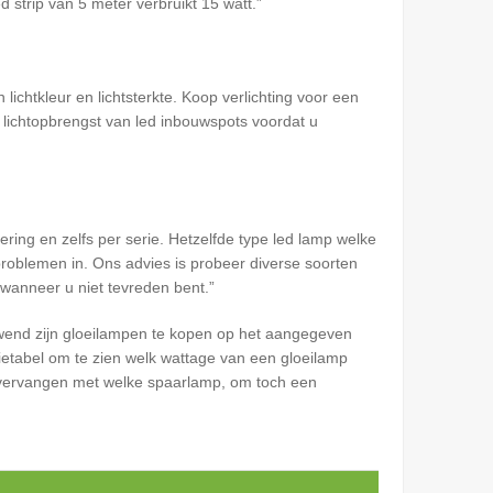
d strip van 5 meter verbruikt 15 watt.
n lichtkleur en lichtsterkte. Koop verlichting voor een
e lichtopbrengst van led inbouwspots voordat u
voering en zelfs per serie. Hetzelfde type led lamp welke
problemen in. Ons advies is probeer diverse soorten
n wanneer u niet tevreden bent.
wend zijn gloeilampen te kopen op het aangegeven
sietabel om te zien welk wattage van een gloeilamp
 vervangen met welke spaarlamp, om toch een