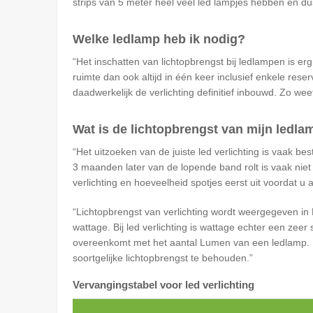
strips van 5 meter heel veel led lampjes hebben en dus,
Welke ledlamp heb ik nodig?
Het inschatten van lichtopbrengst bij ledlampen is erg l
ruimte dan ook altijd in één keer inclusief enkele res
daadwerkelijk de verlichting definitief inbouwd. Zo wee
Wat is de lichtopbrengst van mijn ledla
Het uitzoeken van de juiste led verlichting is vaak bes
3 maanden later van de lopende band rolt is vaak niet
verlichting en hoeveelheid spotjes eerst uit voordat u
Lichtopbrengst van verlichting wordt weergegeven i
wattage. Bij led verlichting is wattage echter een zee
overeenkomt met het aantal Lumen van een ledlamp. 
soortgelijke lichtopbrengst te behouden.
Vervangingstabel voor led verlichting