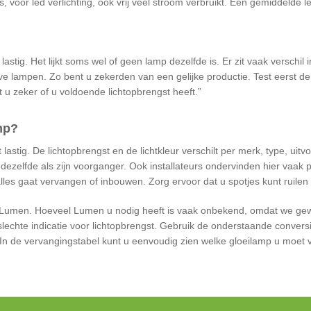
 voor led verlichting, ook vrij veel stroom verbruikt. Een gemiddelde le
astig. Het lijkt soms wel of geen lamp dezelfde is. Er zit vaak verschil i
erve lampen. Zo bent u zekerden van een gelijke productie. Test eerst d
t u zeker of u voldoende lichtopbrengst heeft.
mp?
t lastig. De lichtopbrengst en de lichtkleur verschilt per merk, type, uit
 dezelfde als zijn voorganger. Ook installateurs ondervinden hier vaak 
 alles gaat vervangen of inbouwen. Zorg ervoor dat u spotjes kunt ruile
n Lumen. Hoeveel Lumen u nodig heeft is vaak onbekend, omdat we ge
r slechte indicatie voor lichtopbrengst. Gebruik de onderstaande conver
In de vervangingstabel kunt u eenvoudig zien welke gloeilamp u moet