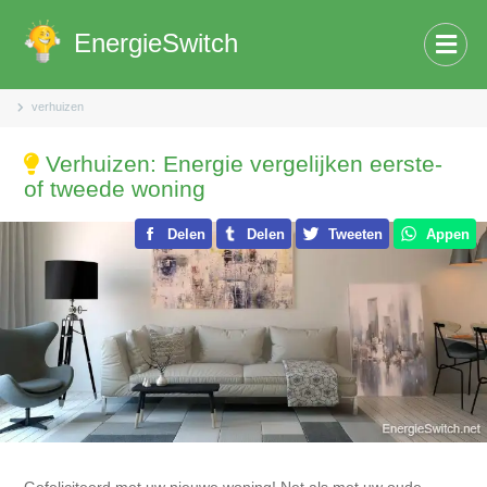
EnergieSwitch
verhuizen
Verhuizen: Energie vergelijken eerste-
of tweede woning
Delen
Delen
Tweeten
Appen
Gefeliciteerd met uw nieuwe woning! Net als met uw oude