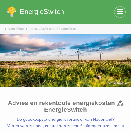
EnergieSwitch
vergelijken
groot zakelijk energie vergelijken
Advies en rekentools energiekosten ⁂
EnergieSwitch
De goedkoopste energie leverancier van Nederland?
Vertrouwen is goed, controleren is beter! Informeer uzelf en sta